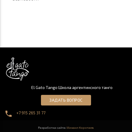
El Gato Tango Школа аргентинского танго
ЗАДАТЬ ВОПРОС
phone
+7 915 265 31 77
Разработка сайта:
Михаил Коротаев