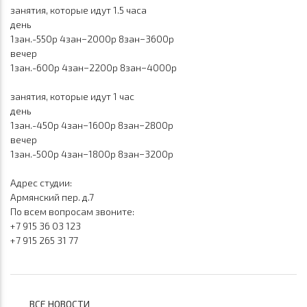
занятия, которые идут 1.5 часа
день
1зан.-550р
4зан−2000р 8зан−3600р
вечер
1зан.-600р
4зан−2200р 8зан−4000р
занятия, которые идут 1 час
день
1зан.-450р
4зан−1600р 8зан−2800р
вечер
1зан.-500р
4зан−1800р 8зан−3200р
Адрес студии:
Армянский пер. д.7
По всем вопросам звоните:
+7 915 36 03 123
+7 915 265 31 77
ВСЕ НОВОСТИ