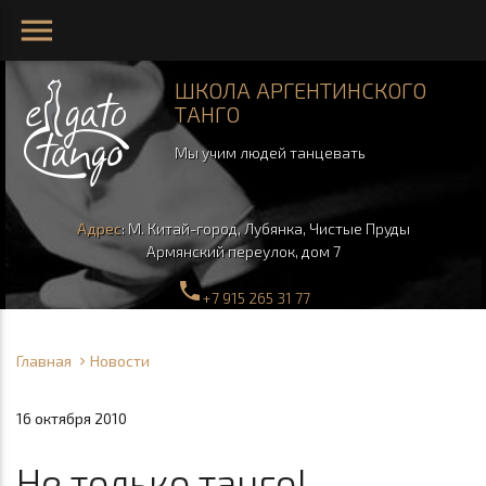
menu
ШКОЛА АРГЕНТИНСКОГО
ТАНГО
Мы учим людей танцевать
Адрес
: М.
Китай-город,
Лубянка, Чистые Пруды
Армянский переулок, дом 7
phone
+7 915 265 31 77
Главная
Новости
16 октября 2010
Не только танго!